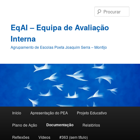
Procu
EqAI – Equipa de Avaliação
Interna
Agrupamento de Escolas Poeta Joaquim Serra – Montijo
Menu
Início
Apresentação do PEA
Projeto Educativo
Saltar
principal
Documentação
Plano de Ação
Relatórios
para
Reflexões
Vídeos
#363 (sem título)