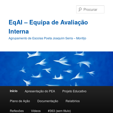
Procu
EqAI – Equipa de Avaliação
Interna
Agrupamento de Escolas Poeta Joaquim Serra – Montijo
Menu
Início
Apresentação do PEA
Projeto Educativo
Saltar
Saltar
principal
Plano de Ação
Documentação
Relatórios
para
para
Reflexões
Vídeos
#363 (sem título)