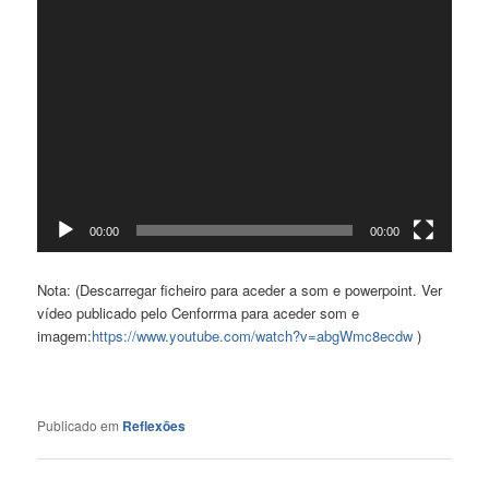
00:00
00:00
Nota: (Descarregar ficheiro para aceder a som e powerpoint. Ver
vídeo publicado pelo Cenforrma para aceder som e
imagem:
https://www.youtube.com/watch?v=abgWmc8ecdw
)
Publicado em
Reflexões