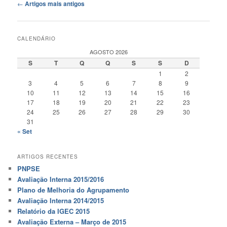
Navegação
←
Artigos mais antigos
de
artigos
CALENDÁRIO
AGOSTO 2026
S
T
Q
Q
S
S
D
1
2
3
4
5
6
7
8
9
10
11
12
13
14
15
16
17
18
19
20
21
22
23
24
25
26
27
28
29
30
31
« Set
ARTIGOS RECENTES
PNPSE
Avaliação Interna 2015/2016
Plano de Melhoria do Agrupamento
Avaliação Interna 2014/2015
Relatório da IGEC 2015
Avaliação Externa – Março de 2015