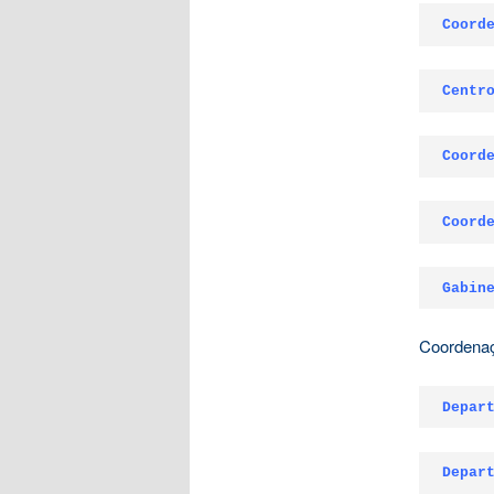
Coord
Centr
Coord
Coord
Gabin
Coordenaç
Depar
Depar