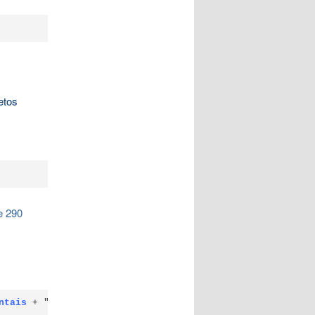
etos
e 290
ntais
+ "
Projeto + Alicerces
"