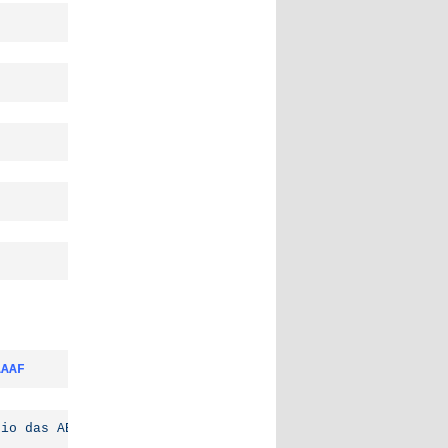
AAAF
rio das AEC